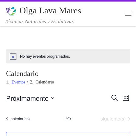
Olga Lava Mares
Saltar al contenido
Me
Técnicas Naturales y Evolutivas
No hay eventos programados.
Calendario
Eventos
Calendario
Próximamente
N
N
B
L
u
i
S
s
a
s
a
c
e
t
Eventos
Hoy
siguiente(s)
Eventos
anterior(es)
a
v
a
l
r
v
e
e