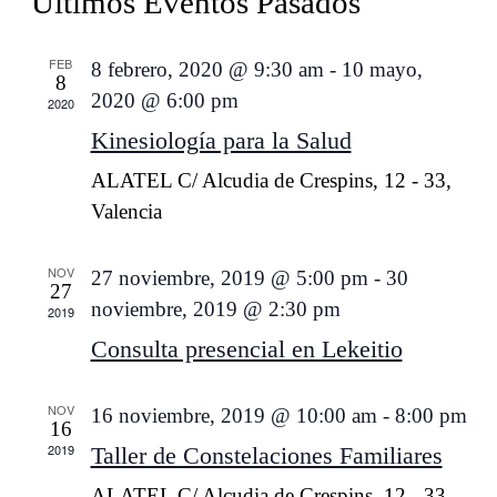
Últimos Eventos Pasados
búsque
vista
fecha.
y
de
FEB
8 febrero, 2020 @ 9:30 am
-
10 mayo,
vistas
Even
8
2020 @ 6:00 pm
de
2020
Evento
Kinesiología para la Salud
ALATEL
C/ Alcudia de Crespins, 12 - 33,
Valencia
NOV
27 noviembre, 2019 @ 5:00 pm
-
30
27
noviembre, 2019 @ 2:30 pm
2019
Consulta presencial en Lekeitio
NOV
16 noviembre, 2019 @ 10:00 am
-
8:00 pm
16
2019
Taller de Constelaciones Familiares
ALATEL
C/ Alcudia de Crespins, 12 - 33,