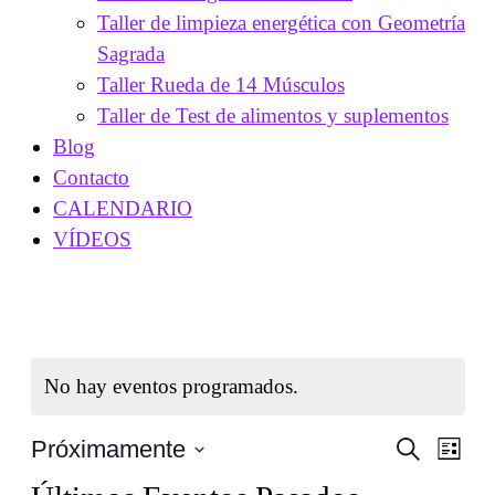
Taller de limpieza energética con Geometría
Sagrada
Taller Rueda de 14 Músculos
Taller de Test de alimentos y suplementos
Blog
Contacto
CALENDARIO
VÍDEOS
No hay eventos programados.
Navega
Nave
Próximamente
Buscar
Lista
de
de
Seleccionar