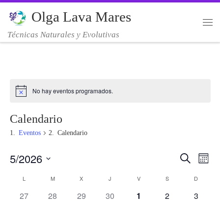
Olga Lava Mares
Saltar al contenido
Me
Técnicas Naturales y Evolutivas
No hay eventos programados.
Calendario
Eventos
Calendario
5/2026
N
N
B
M
u
e
S
s
a
L
M
X
J
V
S
D
C
s
a
c
e
a
v
0
0
0
0
0
0
0
27
28
29
30
1
2
3
l
r
a
v
e
e
e
e
e
e
e
e
e
v
v
v
v
v
v
v