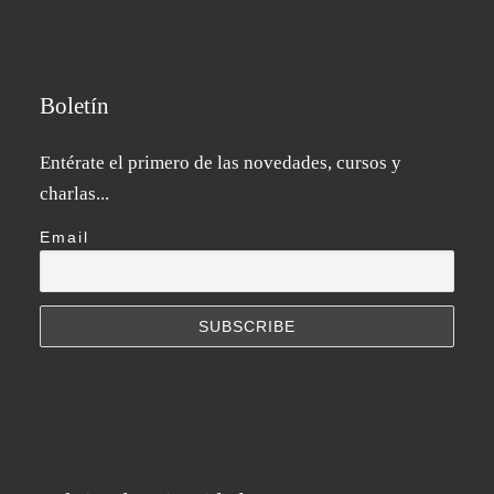
v
i
Boletín
s
Entérate el primero de las novedades, cursos y
t
charlas...
a
Email
s
d
e
E